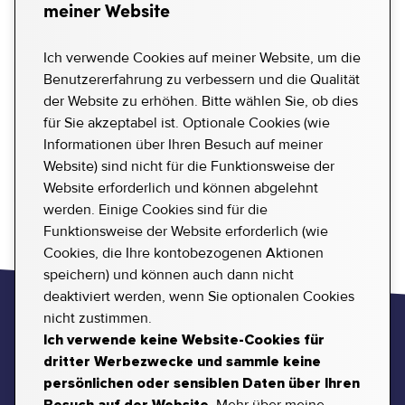
meiner Website
Ich verwende Cookies auf meiner Website, um die
Benutzererfahrung zu verbessern und die Qualität
Dieser Beitrag ist nur für
der Website zu erhöhen. Bitte wählen Sie, ob dies
Freunde.
für Sie akzeptabel ist. Optionale Cookies (wie
Informationen über Ihren Besuch auf meiner
Du musst dich anmelden, um den vollständigen
Website) sind nicht für die Funktionsweise der
Beitrag zu lesen.
Website erforderlich und können abgelehnt
werden. Einige Cookies sind für die
Funktionsweise der Website erforderlich (wie
Cookies, die Ihre kontobezogenen Aktionen
speichern) und können auch dann nicht
deaktiviert werden, wenn Sie optionalen Cookies
nicht zustimmen.
Reinald Udras
Ich verwende keine Website-Cookies für
dritter Werbezwecke und sammle keine
Nutzungsbedingungen
Datenschutz & Cookies
Hilfe
persönlichen oder sensiblen Daten über Ihren
Reinald Udras
©
2026
.
Alle Rechte vorbehalten.
Website erstellt