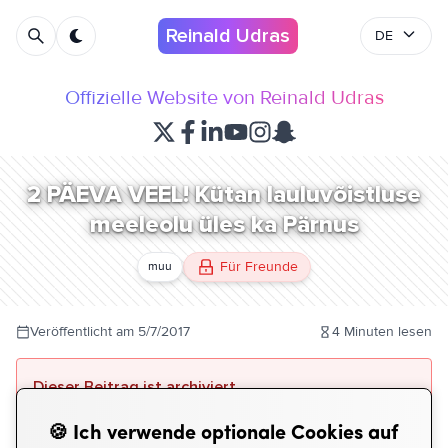
Reinald Udras
DE
Offizielle Website von Reinald Udras
2 PÄEVA VEEL! Kütan lauluvõistluse
meeleolu üles ka Pärnus
Für Freunde
muu
Veröffentlicht am
5/7/2017
4
Minuten lesen
Dieser Beitrag ist archiviert
Dieser Beitrag ist älter als 5 Jahre. Alte archivierte
🍪
Ich verwende optionale Cookies auf
Beiträge können nur von Freunden gelesen werden.