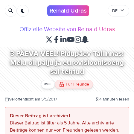
Reinald Udras
DE
Offizielle Website von Reinald Udras
3 PÄEVA VEEL! Pidupäev Tallinnas:
Melu oli palju ja eurovisioonisoeng
sai tehtud
Für Freunde
muu
Veröffentlicht am
5/5/2017
4
Minuten lesen
Dieser Beitrag ist archiviert
Dieser Beitrag ist älter als 5 Jahre. Alte archivierte
Beiträge können nur von Freunden gelesen werden.