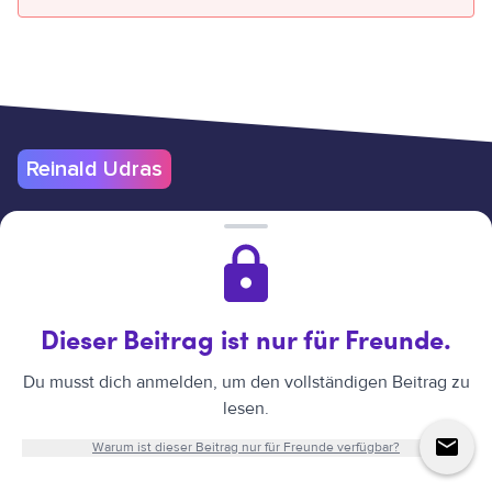
Reinald Udras
Nutzungsbedingungen
Datenschutz & Cookies
Impressum
Hilfe
Verträge hier kündigen
Reinald Udras
©
2026
.
Alle Rechte vorbehalten.
Website erstellt
Dieser Beitrag ist nur für Freunde.
von Reinald Udras.
Du musst dich anmelden, um den vollständigen Beitrag zu
lesen.
↑
Warum ist dieser Beitrag nur für Freunde verfügbar?