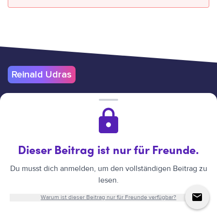
Reinald Udras
Nutzungsbedingungen
Datenschutz & Cookies
Impressum
Hilfe
Verträge hier kündigen
Reinald Udras
©
2026
.
Alle Rechte vorbehalten.
Website erstellt
Dieser Beitrag ist nur für Freunde.
von Reinald Udras.
Du musst dich anmelden, um den vollständigen Beitrag zu
lesen.
↑
Warum ist dieser Beitrag nur für Freunde verfügbar?