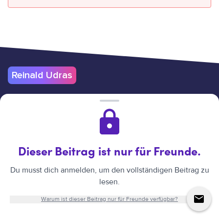
Reinald Udras
Nutzungsbedingungen
Datenschutz & Cookies
Impressum
Hilfe
Verträge hier kündigen
Reinald Udras
©
2026
.
Alle Rechte vorbehalten.
Website erstellt
Dieser Beitrag ist nur für Freunde.
von Reinald Udras.
Du musst dich anmelden, um den vollständigen Beitrag zu
lesen.
↑
Warum ist dieser Beitrag nur für Freunde verfügbar?