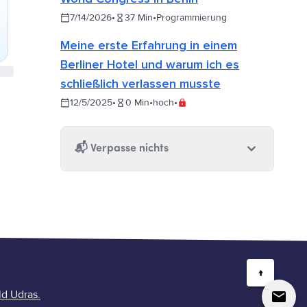
7/14/2026
•
37
Min
•
Programmierung
Meine erste Erfahrung in einem
Berliner Hotel und warum ich es
schließlich verlassen musste
12/5/2025
•
0
Min
•
hoch
•
📬
Verpasse nichts
↑
ld Udras.