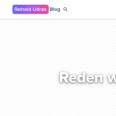
Reinald Udras
Blog
Reden w