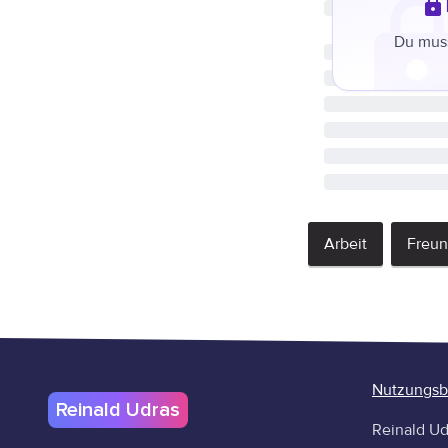
Du muss
Arbeit
Freu
Nutzungs
Reinald Udras
Reinald Ud