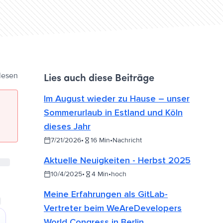
lesen
Lies auch diese Beiträge
Im August wieder zu Hause – unser
Sommerurlaub in Estland und Köln
dieses Jahr
7/21/2026
•
16
Min
•
Nachricht
Aktuelle Neuigkeiten - Herbst 2025
10/4/2025
•
4
Min
•
hoch
Meine Erfahrungen als GitLab-
Vertreter beim WeAreDevelopers
World Congress in Berlin