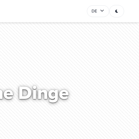
DE
he Dinge