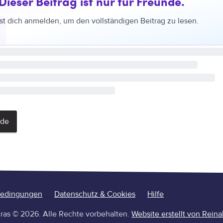
Dieser Beitrag ist nur für Freunde.
t dich anmelden, um den vollständigen Beitrag zu lesen.
nde
bedingungen
Datenschutz & Cookies
Hilfe
ras
©
2026
.
Alle Rechte vorbehalten.
Website erstellt von Reina