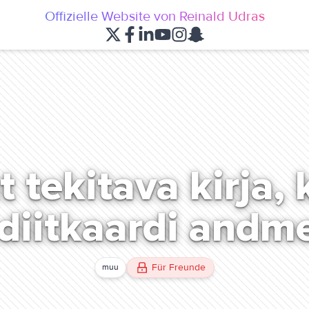
Offizielle Website von Reinald Udras
 tekitava kirja,
diitkaardi andm
Für Freunde
muu