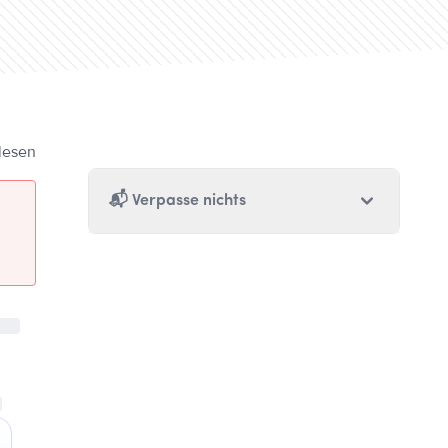
lesen
📬
Verpasse nichts