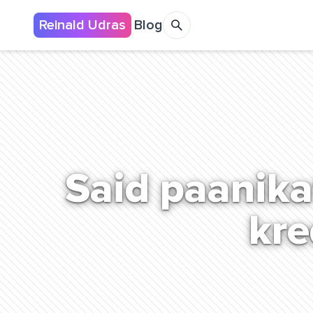
Reinald Udras
Blog
Said paanikat
kre