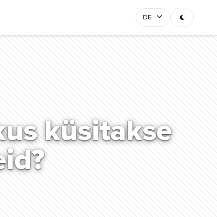
DE
 kus küsitakse
eid?