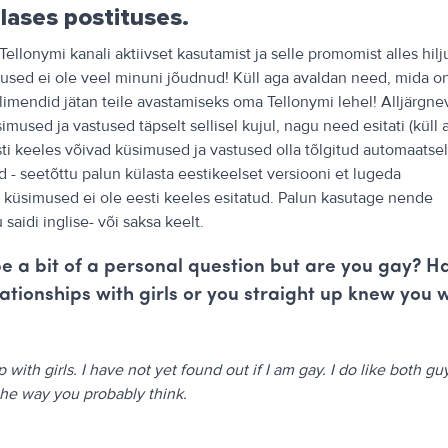
lases postituses.
ellonymi kanali aktiivset kasutamist ja selle promomist alles hilju
imused ei ole veel minuni jõudnud! Küll aga avaldan need, mida o
limendid jätan teile avastamiseks oma Tellonymi lehel! Alljärgne
imused ja vastused täpselt sellisel kujul, nagu need esitati (küll 
ti keeles võivad küsimused ja vastused olla tõlgitud automaatsel
d - seetõttu palun külasta eestikeelset versiooni et lugeda
ik küsimused ei ole eesti keeles esitatud. Palun kasutage nende
 saidi inglise- või saksa keelt.
 a bit of a personal question but are you gay? H
ationships with girls or you straight up knew you 
p with girls. I have not yet found out if I am gay. I do like both gu
 the way you probably think.