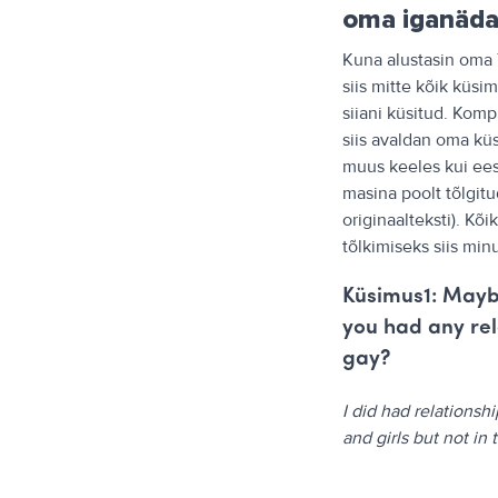
oma iganäda
Kuna alustasin oma T
siis mitte kõik küs
siiani küsitud. Komp
siis avaldan oma küs
muus keeles kui ees
masina poolt tõlgitu
originaalteksti). Kõ
tõlkimiseks siis minu
Küsimus1: Maybe
you had any rel
gay?
I did had relationshi
and girls but not in