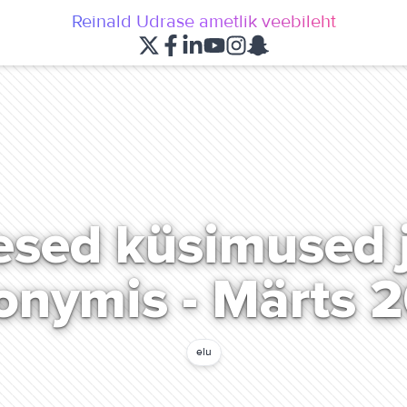
Reinald Udrase ametlik veebileht
sed küsimused 
lonymis - Märts 
elu