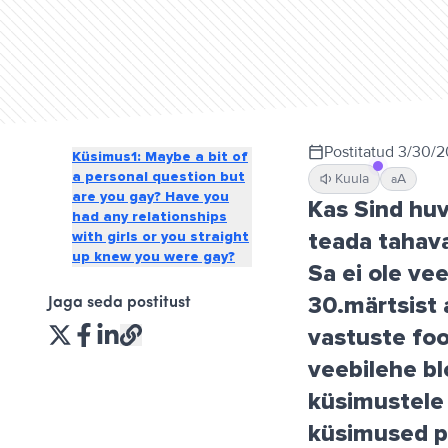
Postitatud
3/30/2
Küsimus1: Maybe a bit of
a personal question but
Kuula
A
a
are you gay? Have you
Kas Sind huv
had any relationships
teada tahava
with girls or you straight
up knew you were gay?
Sa ei ole ve
30.märtsist 
Jaga seda postitust
vastuste foo
veebilehe bl
küsimustele 
küsimused p