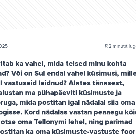
025
2
minutit lu
itab ka vahel, mida teised minu kohta
d? Või on Sul endal vahel küsimusi, mill
el vastuseid leidnud? Alates tänasest,
alustan ma pühapäeviti küsimuste ja
ruga, mida postitan igal nädalal siia oma
ogisse. Kord nädalas vastan peaaegu kõi
otse oma Tellonymi lehel, ning parimad
ostitan ka oma küsimuste-vastuste foor