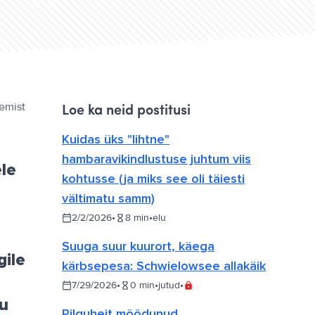
gemist
Loe ka neid postitusi
Kuidas üks "lihtne"
hambaravikindlustuse juhtum viis
ele
kohtusse (ja miks see oli täiesti
vältimatu samm)
2/2/2026
•
8
min
•
elu
Suuga suur kuurort, käega
gile
kärbsepesa: Schwielowsee allakäik
7/29/2026
•
0
min
•
jutud
•
u
Pilguheit möödunud