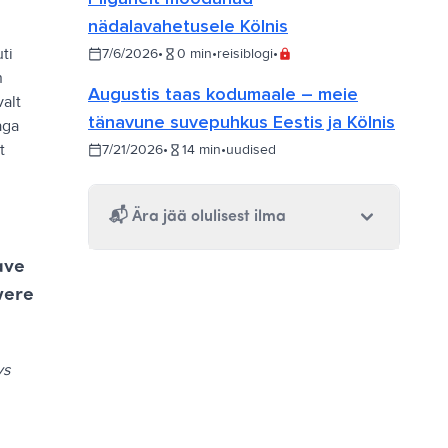
nädalavahetusele Kölnis
ti
7/6/2026
•
0
min
•
reisiblogi
•
n
Augustis taas kodumaale – meie
valt
tänavune suvepuhkus Eestis ja Kölnis
aga
t
7/21/2026
•
14
min
•
uudised
📬
Ära jää olulisest ilma
ave
were
ys