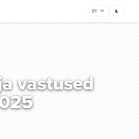
ET
ja vastused
2025