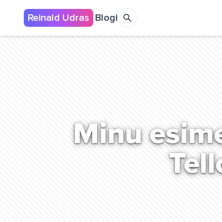
Reinald Udras
Blogi
Minu esime
Tel