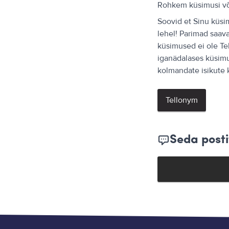
Rohkem küsimusi v
Soovid et Sinu küsim
lehel! Parimad saavad
küsimused ei ole Te
iganädalases küsimus
kolmandate isikute 
Tellonym
Seda posti