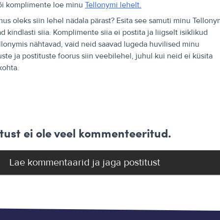
õi komplimente loe minu
Tellonymi lehelt.
us oleks siin lehel nädala pärast? Esita see samuti minu Tellony
 kindlasti siia. Komplimente siia ei postita ja liigselt isiklikud
llonymis nähtavad, vaid neid saavad lugeda huvilised minu
te ja postituste foorus siin veebilehel, juhul kui neid ei küsita
kohta.
tust ei ole veel kommenteeritud.
Lae kommentaarid ja jaga postitust