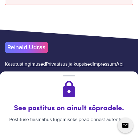
Reinald Udras
Kasutustingimused
Privaatsus ja küpsised
Impressum
Abi
Lõpeta oma tellimus siin
Reinald Udras
©
2026
.
Kõik õigused kaitstud.
Veebilehe loonud
Reinald Udras.
See postitus on ainult sõpradele.
↑
Postituse täismahus lugemiseks pead ennast autentima.