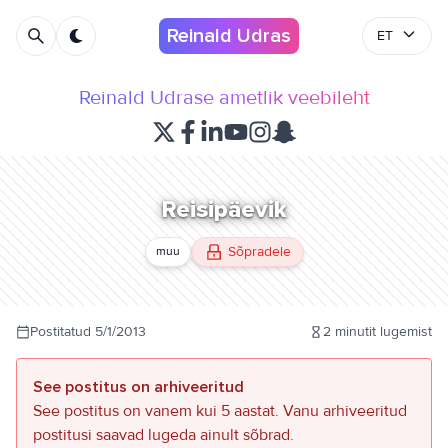
Reinald Udras
ET
Reinald Udrase ametlik veebileht
Reisipäevik
Sõpradele
muu
Postitatud
5/1/2013
2
minutit lugemist
See postitus on arhiveeritud
See postitus on vanem kui 5 aastat. Vanu arhiveeritud
postitusi saavad lugeda ainult sõbrad.