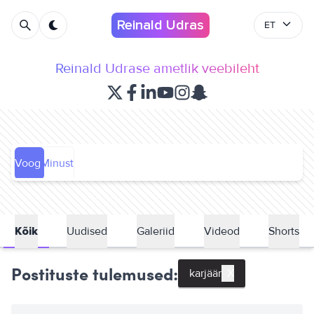
Reinald Udras
ET
Reinald Udrase ametlik veebileht
Voog
Minust
Kõik
Uudised
Galeriid
Videod
Shorts
karjäär
X
Postituste tulemused: