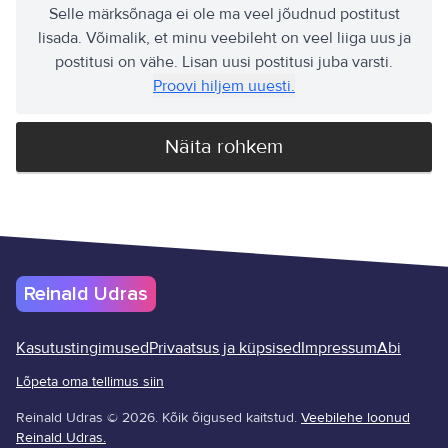
Selle märksõnaga ei ole ma veel jõudnud postitust
lisada. Võimalik, et minu veebileht on veel liiga uus ja
postitusi on vähe. Lisan uusi postitusi juba varsti.
Proovi hiljem uuesti.
Näita rohkem
Reinald Udras
Kasutustingimused
Privaatsus ja küpsised
Impressum
Abi
Lõpeta oma tellimus siin
Reinald Udras
©
2026
.
Kõik õigused kaitstud.
Veebilehe loonud
Reinald Udras.